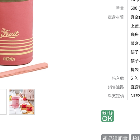
重量
600 
壺身材質
真空
上蓋
底座
菜盒
筷子
筷子
提袋
箱入數
6 入
銷售通路
直營
單支定價
NT$
產品說明書
檢