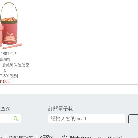
C-801-CP
珊瑚粉
S 膳魔師保溫便當
盒
C-801系列
3150元
上查詢
訂閱電子報