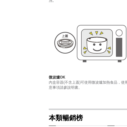
洗。
微波爐OK
內盒容器(不含上蓋)可使用微波爐加熱食品，使
意事項請參說明書。
本類暢銷榜