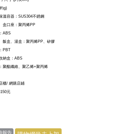
(約g)
保溫容器：SUS304不銹鋼
、盒口座：聚丙烯PP
：ABS
、飯盒、湯盒：聚丙烯PP、矽膠
：PBT
收納盒：ABS
：聚酯纖維、聚乙烯+聚丙烯
店櫃/ 網購店鋪
3150元
驗報告