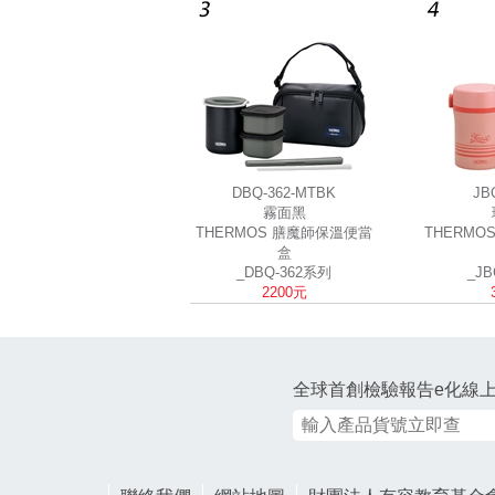
DBQ-362-MTBK
JB
霧面黑
THERMOS 膳魔師保溫便當
THERMO
盒
_DBQ-362系列
_JB
2200元
全球首創檢驗報告e化線