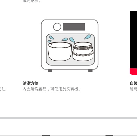
藏污納垢。
清潔方便
自
用注
內盒清洗容易，可使用於洗碗機。
隨