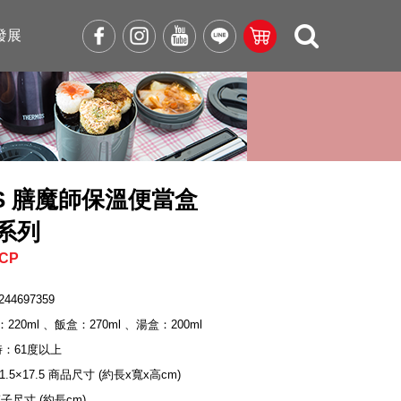
發展
OS 膳魔師保溫便當盒
1系列
-CP
244697359
220ml 、飯盒：270ml 、湯盒：200ml
時：61度以上
11.5×17.5 商品尺寸 (約長x寬x高cm)
筷子尺寸 (約長cm)