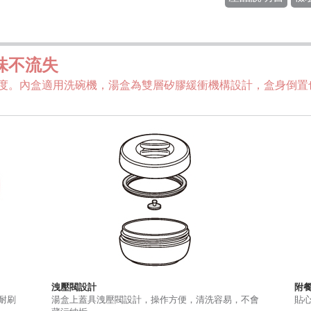
味不流失
度。內盒適用洗碗機，湯盒為雙層矽膠緩衝機構設計，盒身倒置
洩壓閥設計
附
耐刷
湯盒上蓋具洩壓閥設計，操作方便，清洗容易，不會
貼心