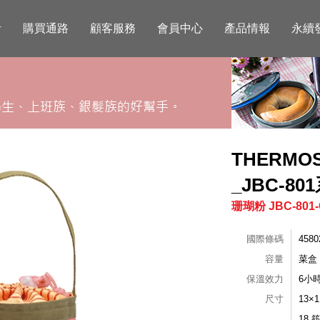
活
購買通路
顧客服務
會員中心
產品情報
永續
THERM
_JBC-80
珊瑚粉 JBC-801
國際條碼
4580
容量
菜盒：
保溫效力
6小
尺寸
13×
18 