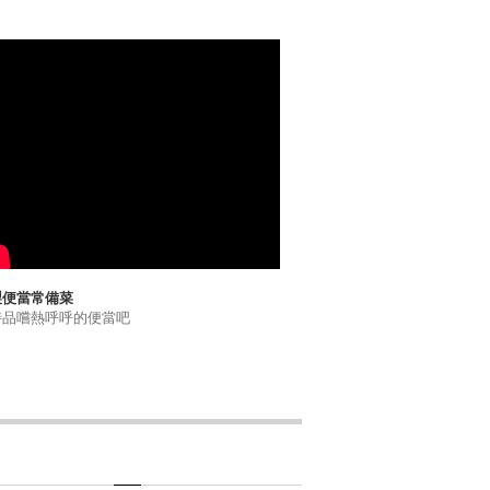
製便當常備菜
時品嚐熱呼呼的便當吧