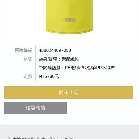
國際條碼
4580244697038
材質
袋身/提帶：聚酯纖維
中間隔熱層：PE泡綿/PU泡綿/PP不織布
定價
NT$780元
尚未上架
檢驗報告