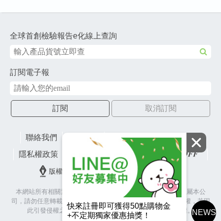
全球首創檢驗報告e化線上查詢
訂閱電子報
訂閱
取消訂閱
聯絡我們
網站地圖
財團法人有容教育基金會
隱私權政策
lifefactory
版權所有© 2026 皇冠金屬工業股份有限公司
本網站所有相關素材(含照片、圖片、影音、文字等)著作權皆屬本公
司，請勿任意轉載作為商業使用，並籲請尊重各代言人之肖像權，若因
快來註冊即可獲得50點購物金
此引發侵權之爭議與訴訟，本公司將保留相關法律追訴權。
NEWS
+不定期獨家優惠抽獎！