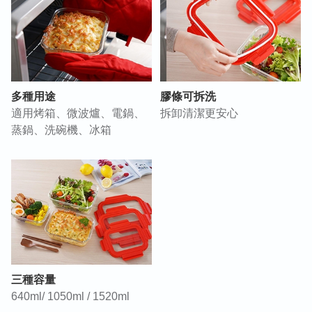
多種用途
膠條可拆洗
適用烤箱、微波爐、電鍋、
拆卸清潔更安心
蒸鍋、洗碗機、冰箱
三種容量
640ml/ 1050ml / 1520ml