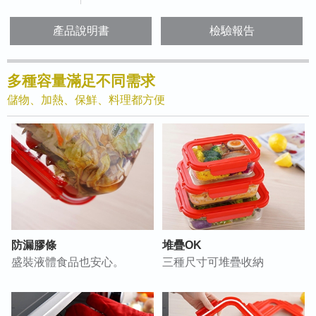
產品說明書
檢驗報告
多種容量滿足不同需求
儲物、加熱、保鮮、料理都方便
防漏膠條
堆疊OK
盛裝液體食品也安心。
三種尺寸可堆疊收納