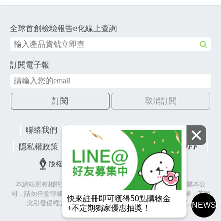
全球首創檢驗報告e化線上查詢
訂閱電子報
訂閱
取消訂閱
聯絡我們
網站地圖
財團法人有容教育基金會
隱私權政策
lifefactory
版權所有© 2026 皇冠金屬工業股份有限公司
本網站所有相關素材(含照片、圖片、影音、文字等)著作權皆屬本公
司，請勿任意轉載作為商業使用，並籲請尊重各代言人之肖像權，若因
快來註冊即可獲得50點購物金
此引發侵權之爭議與訴訟，本公司將保留相關法律追訴權。
NEWS
+不定期獨家優惠抽獎！