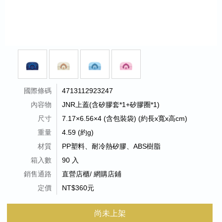
國際條碼
4713112923247
內容物
JNR上蓋(含矽膠套*1+矽膠圈*1)
尺寸
7.17×6.56×4 (含包裝袋) (約長x寬x高cm)
重量
4.59 (約g)
材質
PP塑料、耐冷熱矽膠、ABS樹脂
箱入數
90 入
銷售通路
直營店櫃/ 網購店鋪
定價
NT$360元
尚未上架