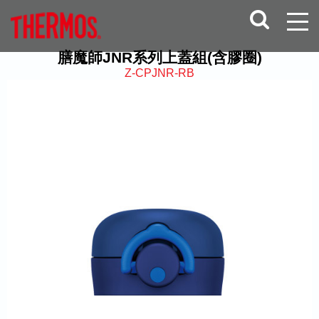
膳魔師JNR系列上蓋組(含膠圈)
Z-CPJNR-RB