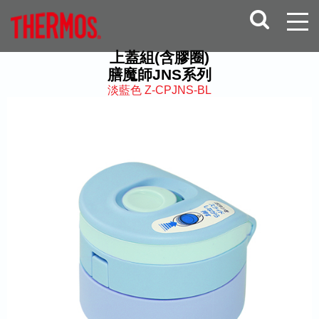
上蓋組(含膠圈)
膳魔師JNS系列
淡藍色 Z-CPJNS-BL