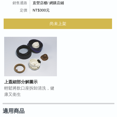
銷售通路
直營店櫃/ 網購店鋪
定價
NT$300元
尚未上架
上蓋細部分解圖示
輕鬆將飲口座拆卸清洗，健
康又衛生
適用商品