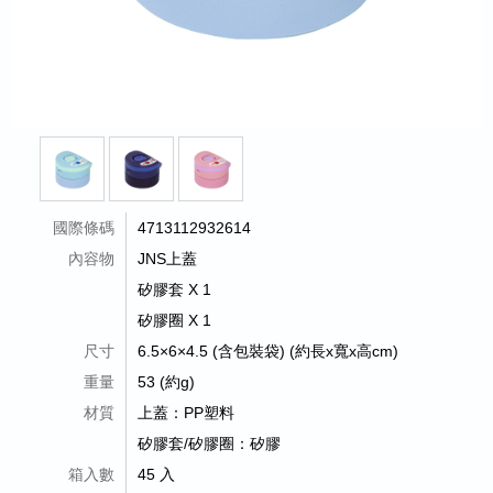
國際條碼
4713112932614
內容物
JNS上蓋
矽膠套 X 1
矽膠圈 X 1
尺寸
6.5×6×4.5 (含包裝袋) (約長x寬x高cm)
重量
53 (約g)
材質
上蓋：PP塑料
矽膠套/矽膠圈：矽膠
箱入數
45 入