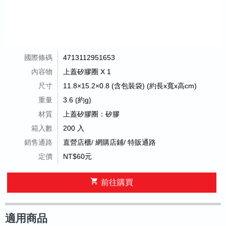
國際條碼
4713112951653
內容物
上蓋矽膠圈 X 1
尺寸
11.8×15.2×0.8 (含包裝袋) (約長x寬x高cm)
重量
3.6 (約g)
材質
上蓋矽膠圈：矽膠
箱入數
200 入
銷售通路
直營店櫃/ 網購店鋪/ 特販通路
定價
NT$60元
shopping_cart
前往購買
適用商品