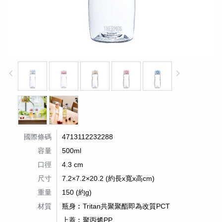
keyboard_arrow_left
keyboard_arrow_right
國際條碼
4713112232288
容量
500ml
口徑
4.3 cm
尺寸
7.2×7.2×20.2 (約長x寬x高cm)
重量
150 (約g)
材質
瓶身︰Tritan共聚聚酯即為改質PCT
上蓋︰聚丙烯PP