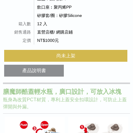
飲口座︰聚丙烯PP
矽膠套/圈：矽膠Silicone
箱入數
12 入
銷售通路
直營店櫃/ 網購店鋪
定價
NT$1000元
尚未上架
產品說明書
膳魔師酷蓋輕水瓶，廣口設計，可放入冰塊
瓶身為改質PCT材質，專利上蓋安全扣環設計，可防止上蓋
彈開與外漏。