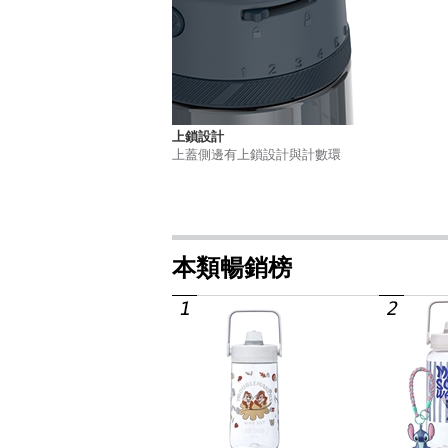
上鎖設計
上蓋側邊有上鎖設計與計數環
本類暢銷榜