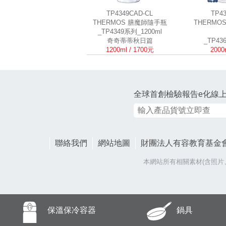
TP4349CAD-CL
TP4
THERMOS 膳魔師隨手瓶
THERMO
_TP4349系列_1200ml
奇奇蒂蒂秋日篇
_TP43
1200ml / 1700元
2000
全球首創檢驗報告e化線
聯絡我們
網站地圖
財團法人有容教育基金
本網站所有相關素材(含照
保溫保冷容器
鍋具