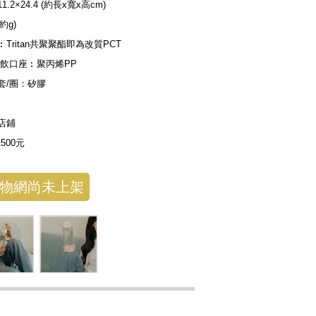
11.2×24.4 (約長x寬x高cm)
(約g)
︰Tritan共聚聚酯即為改質PCT
/飲口座︰聚丙烯PP
套/圈：矽膠
入
店鋪
1500元
物網尚未上架