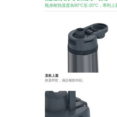
瓶身耐熱溫度為90°C至-20°C，專
直飲上蓋
掀蓋即飲，滿足暢飲時刻。