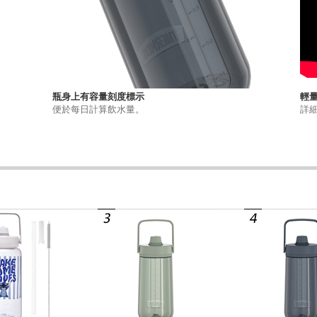
瓶身上有容量刻度標示
輕
便於每日計算飲水量。
詳