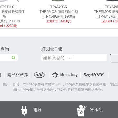
36TSTH-CL
TP4349GR
TP4349
S 膳魔師吸管隨手
THERMOS 膳魔師隨手瓶
THERMOS 
瓶
_TP4349系列_1200ml
_TP4349系列_
6系列_2000ml
1200ml / 1450元
1200ml / 
ml / 2250元
上查詢
訂閱電子報
會
隱私權政策
lifefactory
片、圖片、影音、文字等)著作權皆屬本公司，請勿任意轉載作為商業使用，並籲
因此引發侵權之爭議與訴訟，本公司將保留相關法律追訴權。
電器
冷水瓶