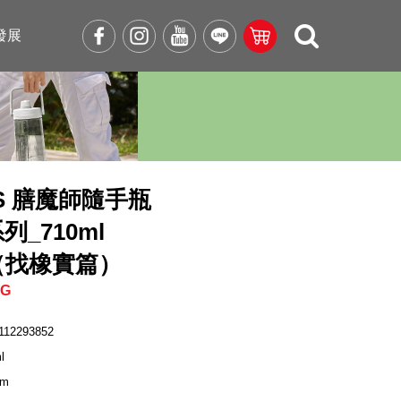
發展
OS 膳魔師隨手瓶
系列_710ml
（找橡實篇）
BG
112293852
l
cm