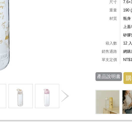
尺寸
7.6×
重量
190 
材質
瓶身
上蓋
矽膠
箱入數
12 
銷售通路
網購
單支定價
NT$
產品說明書
購