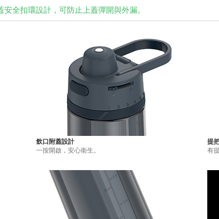
利上蓋安全扣環設計，可防止上蓋彈開與外漏。
飲口附蓋設計
提
一按開啟，安心衛生。
有