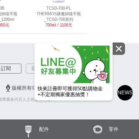
DB
TCSD-700-PL
膳魔師隨手瓶
THERMOS膳魔師隨手瓶
1200ml
_TCSD-700系列
1450元
700ml / 1100元
訂閱
取消訂閱
版權所有© 2026 皇冠金屬工業股份有限公司
快來註冊即可獲得50點購物金
NEWS
+不定期獨家優惠抽獎！
請尊重各代言人之肖像權，若
配件
零件