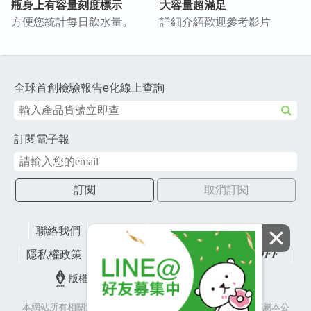
瓶身上有容量刻度標示
大容量超滿足
方便您統計每日飲水量。
詳細介紹歡迎參考影片
全球首創檢驗報告e化線上查詢
訂閱電子報
訂閱
取消訂閱
聯絡我們
網站地圖
財團法人有容教育基金會
隱私權政策
lifefactory
版權所有© 2026 皇冠金屬工業股份有限公司
本網站所有相關素材(含照片、圖片、影音、文字等)著作權皆屬本公