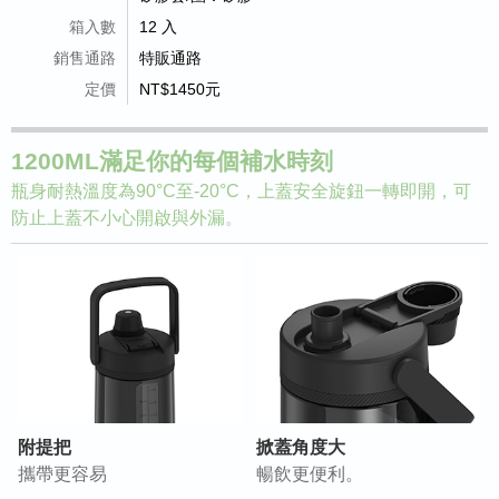
箱入數
12 入
銷售通路
特販通路
定價
NT$1450元
1200ML滿足你的每個補水時刻
瓶身耐熱溫度為90°C至-20°C，上蓋安全旋鈕一轉即開，可
防止上蓋不小心開啟與外漏。
附提把
掀蓋角度大
攜帶更容易
暢飲更便利。