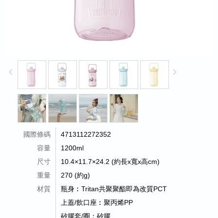
keyboard_arrow_left
keyboard_arrow_right
國際條碼
4713112272352
容量
1200ml
尺寸
10.4×11.7×24.2 (約長x寬x高cm)
重量
270 (約g)
材質
瓶身︰Tritan共聚聚酯即為改質PCT
上蓋/飲口座︰聚丙烯PP
矽膠套/圈：矽膠