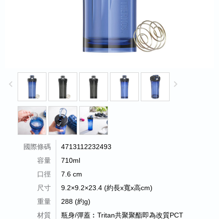
keyboard_arrow_left
keyboard_arrow_right
國際條碼
4713112232493
容量
710ml
口徑
7.6 cm
尺寸
9.2×9.2×23.4 (約長x寬x高cm)
重量
288 (約g)
材質
瓶身/彈蓋︰Tritan共聚聚酯即為改質PCT