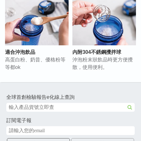
適合沖泡飲品
內附304不銹鋼攪拌球
高蛋白粉、奶昔、優格粉等
沖泡粉末狀飲品時更方便攪
等都ok
散，使用便利。
全球首創檢驗報告e化線上查詢
訂閱電子報