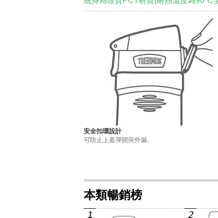
瓶身為改質PCT材質(耐熱溫度為90°C
安全扣環設計
可防止上蓋彈開與外漏。
本類暢銷榜