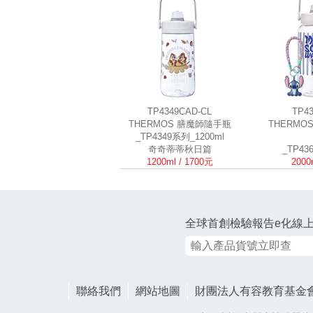
TP4349CAD-CL
TP4
THERMOS 膳魔師隨手瓶
THERMO
_TP4349系列_1200ml
奇奇蒂蒂秋日篇
_TP43
1200ml / 1700元
2000
全球首創檢驗報告e化線
聯絡我們
網站地圖
財團法人有容教育基金