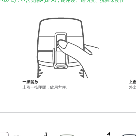
至-20°C)，不含雙酚A(BPA)，耐用度、透明度、抗異味度佳
一按開啟
上
上蓋一按即開，飲用方便。
外