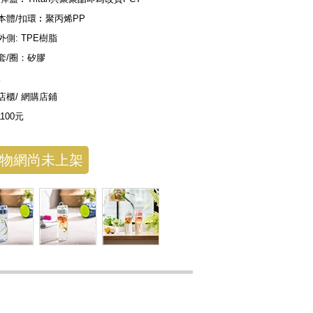
本體/扣環︰聚丙烯PP
外側: TPE樹脂
套/圈：矽膠
入
店櫃/ 網購店鋪
1100元
物網尚未上架