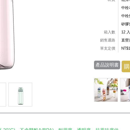
中栓
中栓
矽膠
箱入數
12 
銷售通路
直營
單支定價
NT$
產品說明書
購