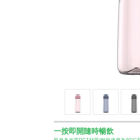
一按即開隨時暢飲