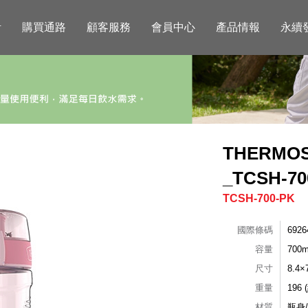
活
購買通路
顧客服務
會員中心
產品情報
永續
THERM
_TCSH-7
TCSH-700-PK
國際條碼
6926
容量
700m
尺寸
8.4
重量
196 
材質
瓶身