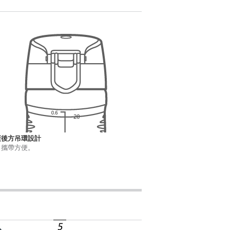
蓋後方吊環設計
出攜帶方便。