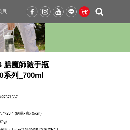
發展
OS 膳魔師隨手瓶
00系列_700ml
497371567
l
×7.7×23.4 (約長x寬x高cm)
(約g)
/彈蓋︰Tritan共聚聚酯即為改質PCT