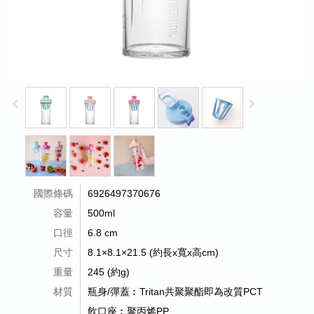
keyboard_arrow_left
keyboard_arrow_right
國際條碼
6926497370676
容量
500ml
口徑
6.8 cm
尺寸
8.1×8.1×21.5 (約長x寬x高cm)
重量
245 (約g)
材質
瓶身/彈蓋︰Tritan共聚聚酯即為改質PCT
飲口座︰聚丙烯PP