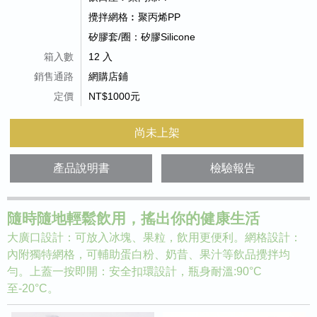
攪拌網格︰聚丙烯PP
矽膠套/圈：矽膠Silicone
箱入數
12 入
銷售通路
網購店鋪
定價
NT$1000元
尚未上架
產品說明書
檢驗報告
隨時隨地輕鬆飲用，搖出你的健康生活
大廣口設計：可放入冰塊、果粒，飲用更便利。網格設計：
內附獨特網格，可輔助蛋白粉、奶昔、果汁等飲品攪拌均
勻。上蓋一按即開：安全扣環設計，瓶身耐溫:90°C
至-20°C。