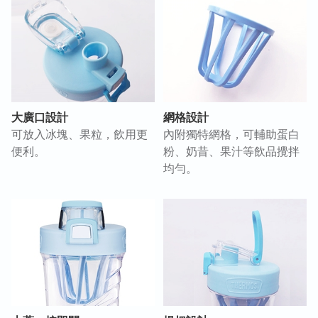
大廣口設計
網格設計
可放入冰塊、果粒，飲用更
內附獨特網格，可輔助蛋白
便利。
粉、奶昔、果汁等飲品攪拌
均勻。