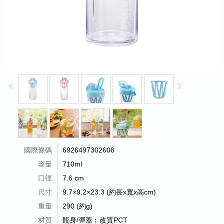
keyboard_arrow_left
keyboard_arrow_right
國際條碼
6926497302608
容量
710ml
口徑
7.6 cm
尺寸
9.7×9.2×23.3 (約長x寬x高cm)
重量
290 (約g)
材質
瓶身/彈蓋︰改質PCT