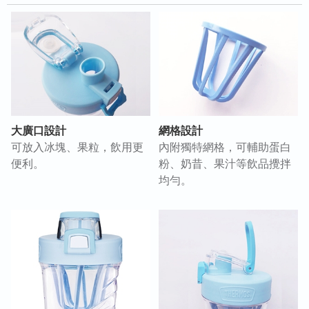
大廣口設計
網格設計
可放入冰塊、果粒，飲用更
內附獨特網格，可輔助蛋白
便利。
粉、奶昔、果汁等飲品攪拌
均勻。