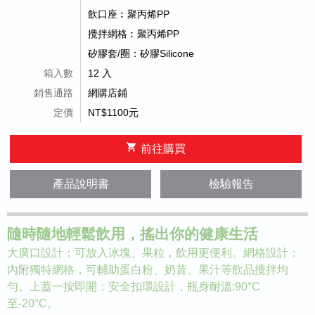
飲口座︰聚丙烯PP
攪拌網格︰聚丙烯PP
矽膠套/圈：矽膠Silicone
箱入數
12 入
銷售通路
網購店鋪
定價
NT$1100元
shopping_cart
前往購買
產品說明書
檢驗報告
隨時隨地輕鬆飲用，搖出你的健康生活
大廣口設計：可放入冰塊、果粒，飲用更便利。網格設計：
內附獨特網格，可輔助蛋白粉、奶昔、果汁等飲品攪拌均
勻。上蓋一按即開：安全扣環設計，瓶身耐溫:90°C
至-20°C。