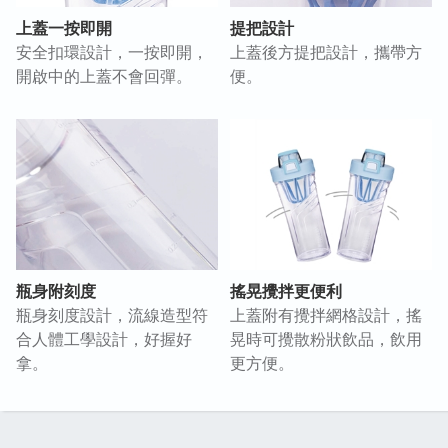
上蓋一按即開
提把設計
安全扣環設計，一按即開，
上蓋後方提把設計，攜帶方
開啟中的上蓋不會回彈。
便。
瓶身附刻度
搖晃攪拌更便利
瓶身刻度設計，流線造型符
上蓋附有攪拌網格設計，搖
合人體工學設計，好握好
晃時可攪散粉狀飲品，飲用
拿。
更方便。