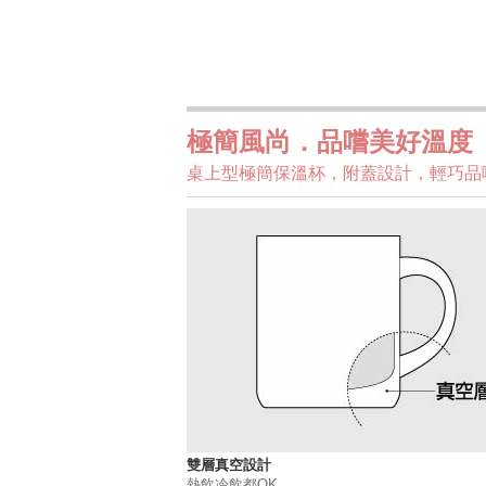
極簡風尚．品嚐美好溫度
桌上型極簡保溫杯，附蓋設計，輕巧品
雙層真空設計
熱飲冷飲都OK