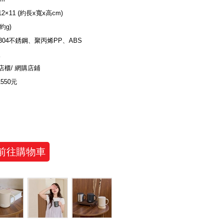
×12×11 (約長x寬x高cm)
(約g)
S304不銹鋼、聚丙烯PP、ABS
入
店櫃/ 網購店鋪
1550元
前往購物車