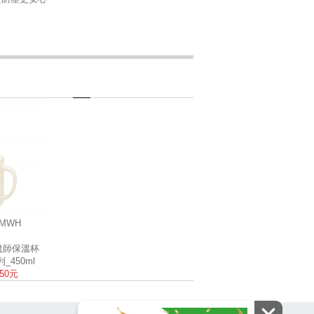
-MWH
白
膳魔師保溫杯
列_450ml
550元