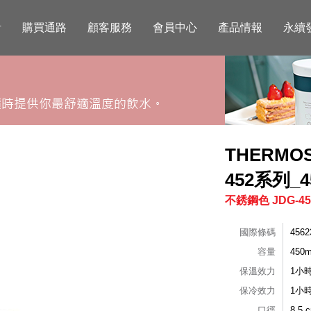
活
購買通路
顧客服務
會員中心
產品情報
永續
THERMO
452系列_4
不銹鋼色 JDG-45
國際條碼
4562
容量
450m
保溫效力
1小
保冷效力
1小
口徑
8.5 