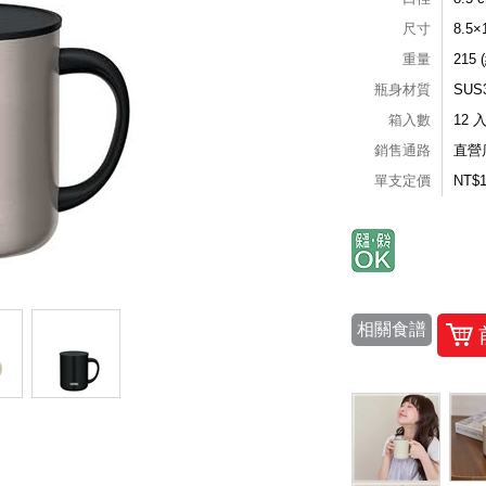
尺寸
8.5
重量
215 
瓶身材質
SU
箱入數
12 
銷售通路
直營
單支定價
NT$
相關食譜