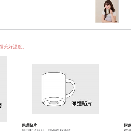
嚐美好溫度。
保護貼片
附
底部貼片設計，請勿自行撕除。
確