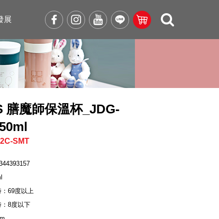
發展
S 膳魔師保溫杯_JDG-
50ml
2C-SMT
344393157
l
時：69度以上
時：8度以下
cm