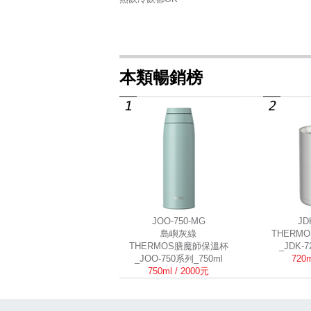
本類暢銷榜
JOO-750-MG
JD
島嶼灰綠
THERM
THERMOS膳魔師保溫杯
_JDK-
_JOO-750系列_750ml
720m
750ml / 2000元