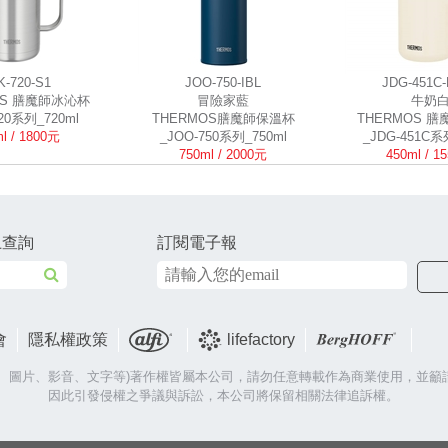
K-720-S1
JOO-750-IBL
JDG-451C
OS 膳魔師冰沁杯
冒險家藍
牛奶
720系列_720ml
THERMOS膳魔師保溫杯
THERMOS 
l / 1800元
_JOO-750系列_750ml
_JDG-451C系
750ml / 2000元
450ml / 1
上查詢
訂閱電子報
會
隱私權政策
lifefactory
片、圖片、影音、文字等)著作權皆屬本公司，請勿任意轉載作為商業使用，並籲
因此引發侵權之爭議與訴訟，本公司將保留相關法律追訴權。