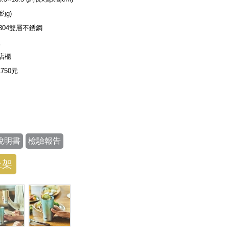
(約g)
S304雙層不銹鋼
入
店櫃
1750元
說明書
檢驗報告
上架