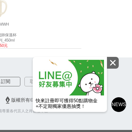
-MWH
白
膳魔師保溫杯
列_450ml
550元
訂閱
取消訂閱
版權所有© 2026 皇冠金屬工業股份有限公司
快來註冊即可獲得50點購物金
NEWS
+不定期獨家優惠抽獎！
請尊重各代言人之肖像權，若