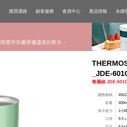
活
購買通路
顧客服務
會員中心
產品情報
永續
THERM
_JDE-60
漸層綠 JDE-601C
國際條碼
4562
容量
600m
保冷效力
1小
口徑
8.5 
尺寸
8.5