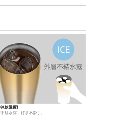
冰飲溫度!
層不結水露，好拿不滑手。