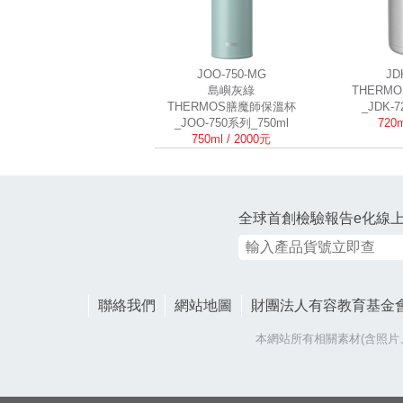
JOO-750-MG
JD
島嶼灰綠
THERM
THERMOS膳魔師保溫杯
_JDK-
_JOO-750系列_750ml
720m
750ml / 2000元
全球首創檢驗報告e化線
聯絡我們
網站地圖
財團法人有容教育基金
本網站所有相關素材(含照