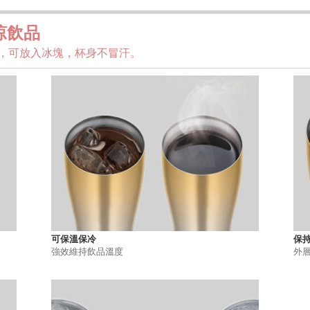
涼飲品
，可放入冰塊，杯身不冒汗。
可保溫保冷
保持
強效維持飲品溫度
外