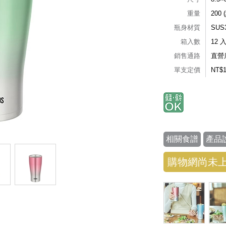
重量
200 
瓶身材質
SU
箱入數
12 
銷售通路
直營
單支定價
NT$
相關食譜
產品
購物網尚未