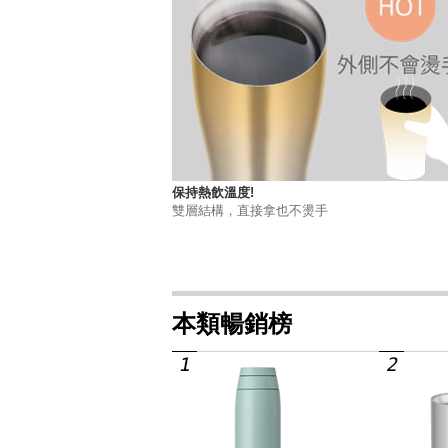
保持熱飲溫度!
雙層結構，直接拿也不燙手
本類暢銷榜