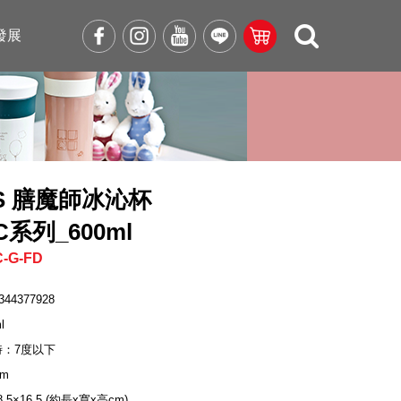
發展
OS 膳魔師冰沁杯
1C系列_600ml
-G-FD
344377928
l
時：7度以下
cm
×8.5×16.5 (約長x寬x高cm)