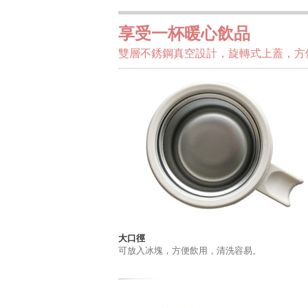
享受一杯暖心飲品
雙層不銹鋼真空設計，旋轉式上蓋，方
大口徑
可放入冰塊，方便飲用，清洗容易。