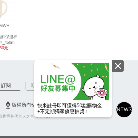
-MWH
白
膳魔師保溫杯
列_450ml
550元
訂閱
取消訂閱
版權所有© 2026 皇冠金屬工業股份有限公司
快來註冊即可獲得50點購物金
NEWS
+不定期獨家優惠抽獎！
請尊重各代言人之肖像權，若