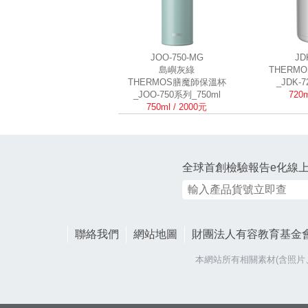
JOO-750-MG
JD
島嶼灰綠
THERM
THERMOS膳魔師保溫杯
_JDK-
_JOO-750系列_750ml
720m
750ml / 2000元
全球首創檢驗報告e化線
聯絡我們
網站地圖
財團法人有容教育基金
本網站所有相關素材(含照