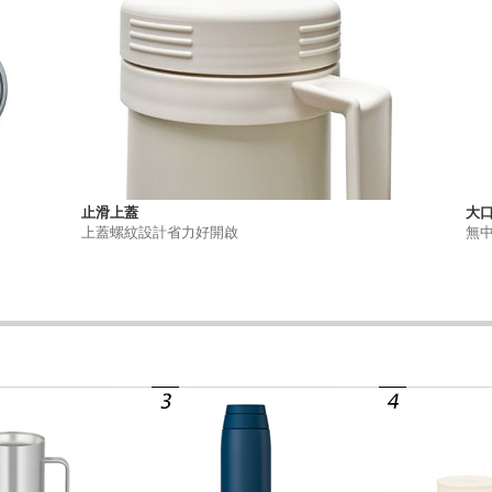
止滑上蓋
大
上蓋螺紋設計省力好開啟
無