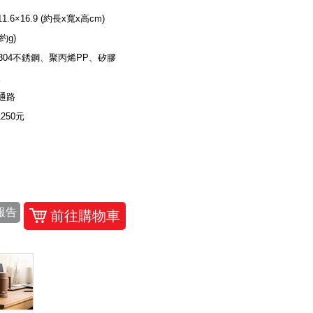
11.6×16.9 (約長x寬x高cm)
(約g)
S304不銹鋼、聚丙烯PP、矽膠
入
通路
1250元
報告
前往購物車