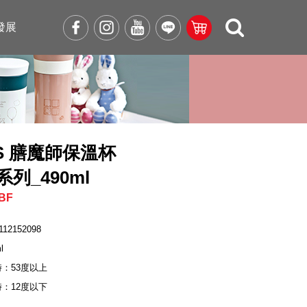
發展
OS 膳魔師保溫杯
1系列_490ml
BF
112152098
l
時：53度以上
時：12度以下