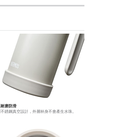
座耐磨防滑
層不銹鋼真空設計，外層杯身不會產生水珠。