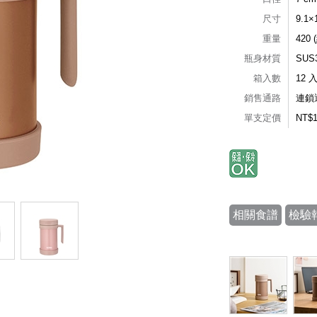
尺寸
9.1×
重量
420 
瓶身材質
SU
箱入數
12 
銷售通路
連鎖
單支定價
NT$
相關食譜
檢驗