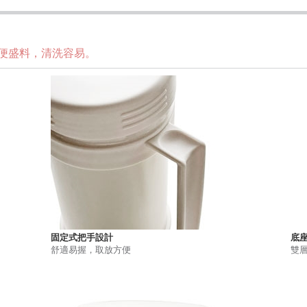
便盛料，清洗容易。
固定式把手設計
底
舒適易握，取放方便
雙