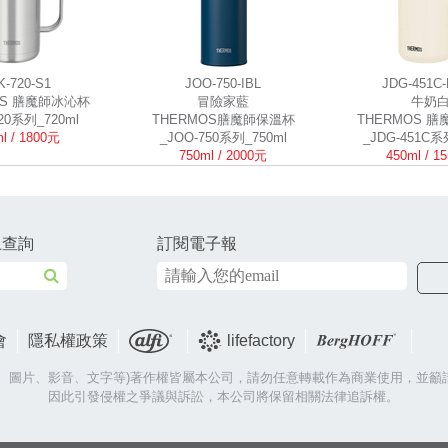
K-720-S1
JOO-750-IBL
JDG-451C
OS 膳魔師冰沁杯
冒險家藍
牛奶
720系列_720ml
THERMOS膳魔師保溫杯
THERMOS 
l / 1800元
_JOO-750系列_750ml
_JDG-451C系
750ml / 2000元
450ml / 1
上查詢
訂閱電子報
會
隱私權政策
lifefactory
片、圖片、影音、文字等)著作權皆屬本公司，請勿任意轉載作為商業使用，並籲
因此引發侵權之爭議與訴訟，本公司將保留相關法律追訴權。