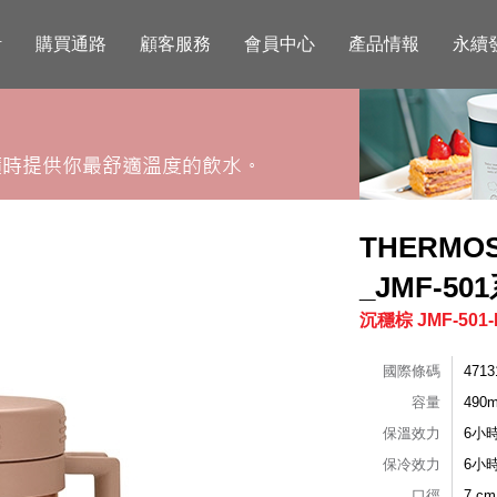
活
購買通路
顧客服務
會員中心
產品情報
永續
THERM
_JMF-50
沉穩棕 JMF-501-
國際條碼
4713
容量
490m
保溫效力
6小
保冷效力
6小
口徑
7 cm