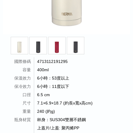
國際條碼
4713112191295
容量
400ml
保溫效力
6小時：53度以上
保冷效力
6小時：11度以下
口徑
6.5 cm
尺寸
7.1×6.9×18.7 (約長x寬x高cm)
重量
240 (約g)
瓶身材質
杯身：SUS304雙層不銹鋼
上蓋片/上蓋: 聚丙烯PP