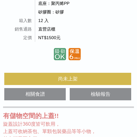
底座：聚丙烯PP
矽膠圈：矽膠
箱入數
12 入
銷售通路
直營店櫃
定價
NT$1500元
尚未上架
相關食譜
檢驗報告
有儲物空間的上蓋!!
旋蓋設計360度皆可飲用，
上蓋可收納茶包、單顆包裝藥品等等小物，