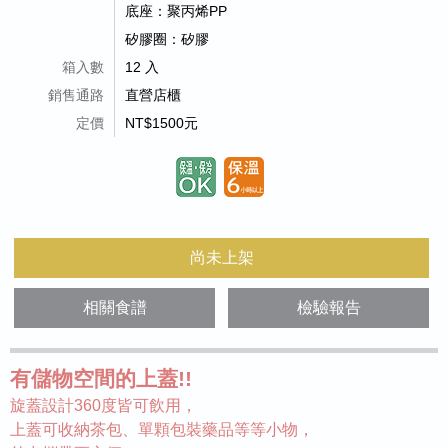
底座：聚丙烯PP
矽膠圈：矽膠
箱入數
12 入
銷售通路
直營店櫃
定價
NT$1500元
尚未上架
相關食譜
檢驗報告
有儲物空間的上蓋!!
旋蓋設計360度皆可飲用，
上蓋可收納茶包、單顆包裝藥品等等小物，