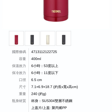
國際條碼
4713112122725
容量
400ml
保溫效力
6小時：53度以上
保冷效力
6小時：11度以下
口徑
6.5 cm
尺寸
7.1×6.9×18.7 (約長x寬x高cm)
重量
240 (約g)
瓶身材質
杯身：SUS304雙層不銹鋼
上蓋片/上蓋: 聚丙烯PP