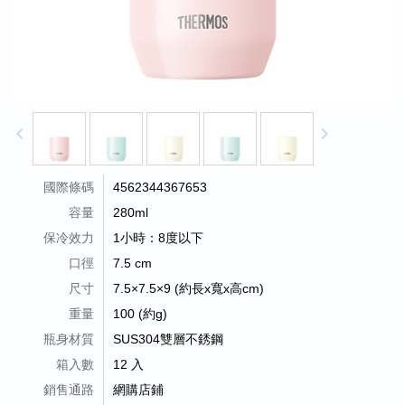
keyboard_arrow_left
keyboard_arrow_right
國際條碼
4562344367653
容量
280ml
保冷效力
1小時：8度以下
口徑
7.5 cm
尺寸
7.5×7.5×9 (約長x寬x高cm)
重量
100 (約g)
瓶身材質
SUS304雙層不銹鋼
箱入數
12 入
銷售通路
網購店鋪