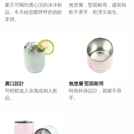
夏天可喝到透心涼的冰冷飲
無塗層，堅固耐用，盛裝熱
品，冬天給您暖呼呼的熱飲
飲不燙手，乾淨又衛生。
享用。
廣口設計
無塗層 堅固耐用
可輕鬆放入冰塊或倒入飲
特殊杯身設計，易握不滑
品。
手。