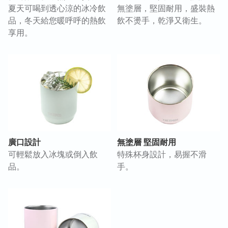
夏天可喝到透心涼的冰冷飲
無塗層，堅固耐用，盛裝熱
品，冬天給您暖呼呼的熱飲
飲不燙手，乾淨又衛生。
享用。
廣口設計
無塗層 堅固耐用
可輕鬆放入冰塊或倒入飲
特殊杯身設計，易握不滑
品。
手。