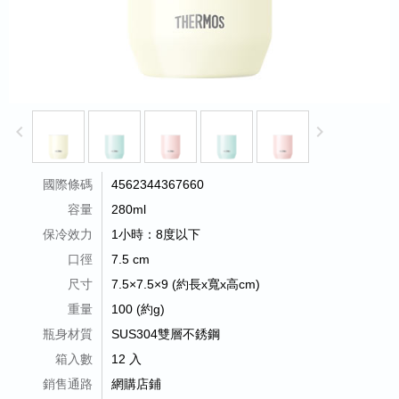
keyboard_arrow_left
keyboard_arrow_right
國際條碼
4562344367660
容量
280ml
保冷效力
1小時：8度以下
口徑
7.5 cm
尺寸
7.5×7.5×9 (約長x寬x高cm)
重量
100 (約g)
瓶身材質
SUS304雙層不銹鋼
箱入數
12 入
銷售通路
網購店鋪