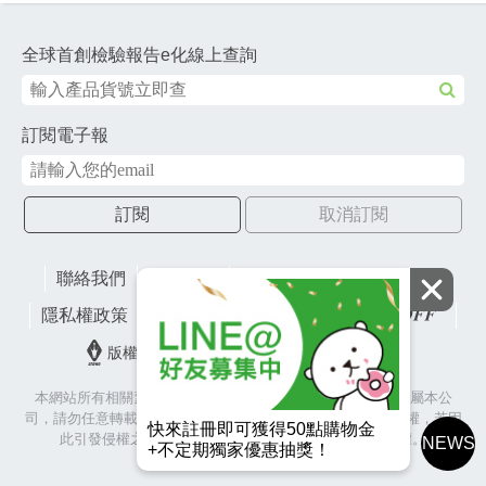
全球首創檢驗報告e化線上查詢
訂閱電子報
訂閱
取消訂閱
聯絡我們
網站地圖
財團法人有容教育基金會
隱私權政策
lifefactory
版權所有© 2026 皇冠金屬工業股份有限公司
本網站所有相關素材(含照片、圖片、影音、文字等)著作權皆屬本公
司，請勿任意轉載作為商業使用，並籲請尊重各代言人之肖像權，若因
快來註冊即可獲得50點購物金
此引發侵權之爭議與訴訟，本公司將保留相關法律追訴權。
NEWS
+不定期獨家優惠抽獎！