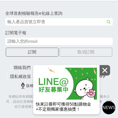
全球首創檢驗報告e化線上查詢
訂閱電子報
訂閱
取消訂閱
聯絡我們
網站地圖
財團法人有容教育基金會
隱私權政策
lifefactory
版權所有© 2026 皇冠金屬工業股份有限公司
本網站所有相關素材(含照片、圖片、影音、文字等)著作權皆屬本公
司，請勿任意轉載作為商業使用，並籲請尊重各代言人之肖像權，若因
快來註冊即可獲得50點購物金
此引發侵權之爭議與訴訟，本公司將保留相關法律追訴權。
NEWS
+不定期獨家優惠抽獎！