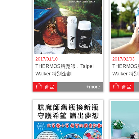
2017/01/10
2017/02/03
THERMOS膳魔師．Taipei
THERMOS
Walker 特別企劃
Walker 特
+more