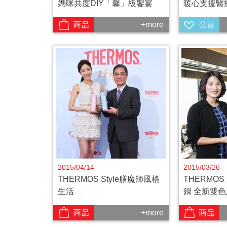
媽咪共度DIY「馨」級饗宴
暖心支援醫
+more
2015/04/14
2015/03/26
THERMOS Style膳魔師風格
THERMO
生活
鍋 全新雙色
+more