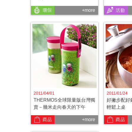
+more
2011/04/01
2011/01/24
THERMOS全球限量版台灣獨
好撇步配好
賣－幾米走向春天的下午
輕鬆上桌
+more