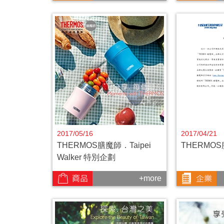
2017/05/16
2017/04/21
THERMOS膳魔師．Taipei
THERMO
Walker 特別企劃
+more