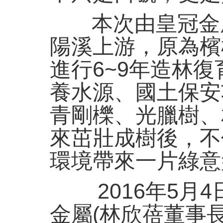
本次由皇冠金屬
陽溪上游，原為檳
進行6~9年造林
養水源、國土保安
青剛櫟、光臘樹、
來茁壯成樹後，不
環境帶來一片綠意
2016年5月4
金屬(林欣蓓董事