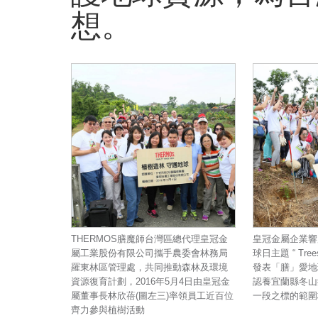
想。
THERMOS膳魔師台灣區總代理皇冠金
皇冠金屬企業響應
屬工業股份有限公司攜手農委會林務局
球日主題 “ Trees
羅東林區管理處，共同推動森林及環境
發表「膳」愛地
資源復育計劃，2016年5月4日由皇冠金
認養宜蘭縣冬山
屬董事長林欣蓓(圖左三)率領員工近百位
一段之標的範圍
齊力參與植樹活動