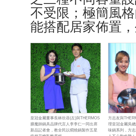
不受限；極簡風格
能搭配居家佈置，
皇冠金屬董事長林欣蓓(左)與THERMOS
方志友與THE
膳魔師鍋具品牌代言人李李仁一同出席
理皇冠金屬吳總
新品記者會，教全民以燜燒鍋製作五星
味鍋系列，方志