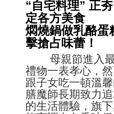
“自宅料理” 正夯 
定各方美食
燜燒鍋做乳酪蛋糕
擊搶占味蕾！
母親節進入最後
禮物一表孝心，然
跟子女吃一頓溫馨
膳魔師長期致力追
的生活體驗，旗下