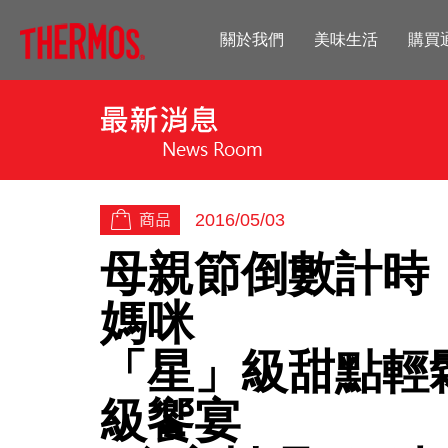
關於我們
美味生活
購買
2016/05/03
母親節倒數計時！
媽咪
「星」級甜點輕鬆
級饗宴