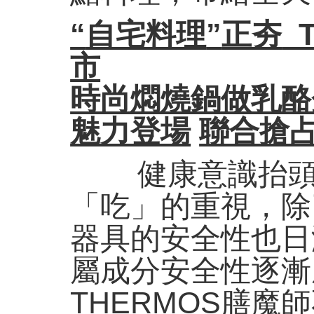
“
自宅料理
”
正夯
T
市
時尚燜燒鍋做乳酪
魅力登場
聯合搶
健康意識抬頭掀
「吃」的重視，除
器具的安全性也日
屬成分安全性逐漸
THERMOS膳