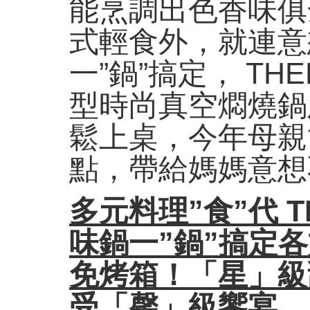
能烹調出色香味俱
式輕食外，就連意
一”鍋”搞定， TH
型時尚真空燜燒鍋
鬆上桌，今年母親
點，帶給媽媽意想
多元料理
”
食
”
代
T
味鍋一
”
鍋
”
搞定各
免烤箱！「星」級
受「馨」級饗宴