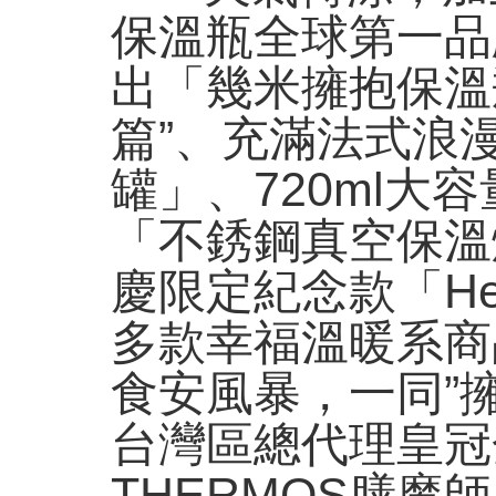
保溫瓶全球第一品牌
出「幾米擁抱保溫
篇”、充滿法式浪
罐」、720ml大
「不銹鋼真空保溫燜燒
慶限定紀念款「Hel
多款幸福溫暖系商
食安風暴，一同”擁
台灣區總代理皇冠
THERMOS膳