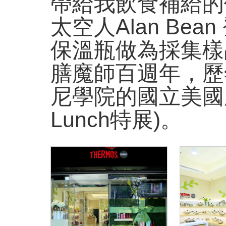
帶給我飲食補給的便
太空人Alan Be
保溫瓶做為採集樣品
膳魔師百週年，歷
尼學院的國立美國歷史博物
Lunch特展)。