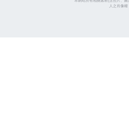
本網站所有相關素材(含照片、圖
人之肖像權