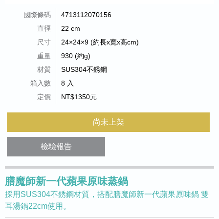
國際條碼
4713112070156
直徑
22 cm
尺寸
24×24×9 (約長x寬x高cm)
重量
930 (約g)
材質
SUS304不銹鋼
箱入數
8 入
定價
NT$1350元
尚未上架
檢驗報告
膳魔師新一代蘋果原味蒸鍋
採用SUS304不銹鋼材質，搭配膳魔師新一代蘋果原味鍋 雙
耳湯鍋22cm使用。