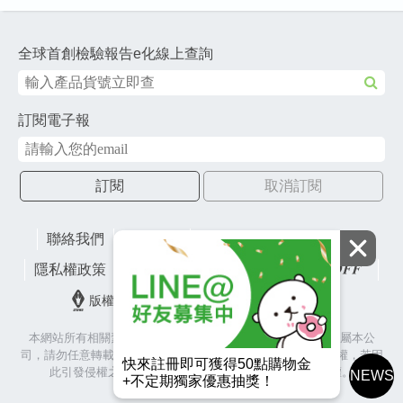
全球首創檢驗報告e化線上查詢
訂閱電子報
訂閱
取消訂閱
聯絡我們
網站地圖
財團法人有容教育基金會
隱私權政策
lifefactory
版權所有© 2026 皇冠金屬工業股份有限公司
本網站所有相關素材(含照片、圖片、影音、文字等)著作權皆屬本公
司，請勿任意轉載作為商業使用，並籲請尊重各代言人之肖像權，若因
快來註冊即可獲得50點購物金
此引發侵權之爭議與訴訟，本公司將保留相關法律追訴權。
NEWS
+不定期獨家優惠抽獎！